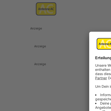
Anzeige
Anzeige
Anzeige