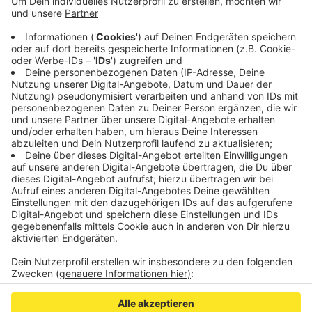
und zum
CHIO
dürfen die Geschäfte in der
Innenstadt nächste Woche Sonntag öffnen.
Außerdem wird am 12. Dezember wegen des
Weihnachtsmarkts Shoppen am Sonntag erlaubt
sein.
Veröffentlicht:
Donnerstag, 02.09.2021 09:03
Anzeige
Anzeige
Anzeige