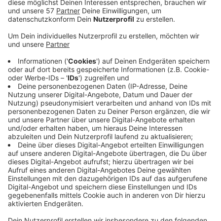
Der Aachener Stadtrat hat am Mittwochabend die
sieben verkaufsoffenen Sonntage für dieses Jahr
festgelegt.
Dazu gehört wie gewohnt der Sonntag Ende Juni
während des „Soerser Sonntags“ beim CHIO. Auch der
2. Adventssonntag in der Innenstadt am 8.12. wird
wieder begleitend zum Weihnachtsmarkt und den
Adventsmärkten verkaufsoffen sein.
Für Burtscheid hat man den 5. Mai zum Burtscheider
Mai-Weinfest beschlossen - und auch hier den 2.
Adventssonntag.
In Brand sind der 12. Mai anlässlich des Brander
Weinfests, der 24.10. zur Herbstkirmes und der 3.
Adventssonntag verkaufsoffen.
- An diesen Sonntagen dürfen Läden ab 13 Uhr bis zu
fünf Stunden öffnen. Ohne Ausnahme sollen die