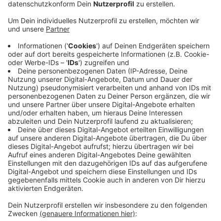
Das Verwaltungsgericht Aachen hat jetzt die Klage
eines 27-jährigen Syrers abgelehnt. Ihm wird der
Flüchtlingsstatus entzogen.
Das Bundesamt für Migration und Flüchtlinge hatte
ihm den Status aberkannt, dagegen hat der Mann
geklagt. Grund für die Entscheidung ist die veränderte
Lage in Syrien nach dem Sturz des Assad-Regimes.
Nach Ansicht der Richter droht ihm dort keine
politische Verfolgung mehr. Der 27-jährige kann in
Berufung gehen.
Parallel dazu läuft gegen den Syrer aktuell ein
Verfahren am Aachener Landgericht. Ihm wird
vorgeworfen, gemeinsam mit anderen Männern im
vergangenen Oktober eine 17-Jährige in Heinsberg
vergewaltigt zu haben.
Anzeige