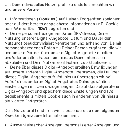
kontrollieren, weil eines der Motorräder kein
Kennzeichen hatte. Daraufhin sind beide geflüchtet
- und zwar in unterschiedliche Richtungen. Die
Polizei hat die Verfolgung aufgenommen und eines
der Motorräder abgestellt am Fahrbahnrand
entdeckt. Nach einer kurzen Fahndung ist der
Fahrer mit Hilfe eines Polizeihundes im Würselener
Wald gefunden und festgenommen worden. Er
hatte Drogen dabei und keine Fahrerlaubis.
Veröffentlicht:
Freitag, 18.09.2020 07:45
Anzeige
Anzeige