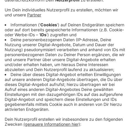
Interessiert können sich hier mit Politikern,
Unternehmen, Wissenschaftlern und anderen
Akteuren austauschen und Handlungsansätze zur
Sicherung der Zukunft der Gesundheitsberufe
diskutieren. Dabei soll es auch um Bildunsthemen
und Ausbildungsgänge gehen, um die Berufe
weiterzuentwickeln.
Los geht es um 14 Uhr.
Eine Anmeldung ist bis zum 21. April 2021
HIER
möglich. Zugangsdaten erhalten die
Teilnehmer*innen vor der Veranstaltung.
Veröffentlicht:
Mittwoch, 21.04.2021 16:36
Anzeige