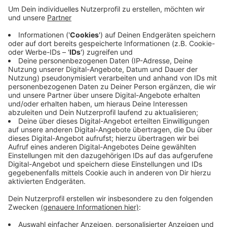
zwischen Philipsstraße und Madrider Ring
gearbeitet. Fußgänger und Radfahrer können in
der Zeit über die Neuenhofstraße und den
Eisenbahnweg ausweichen.
Nächste Woche geht es dann mit der Strecke
zwischen Madrider Ring und Haarhofstraße weiter.
Die gesamten Baumpflegearbeiten dauern
voraussichtlich bis Frühjahr 2024.
Veröffentlicht:
Mittwoch, 25.01.2023 06:36
Anzeige