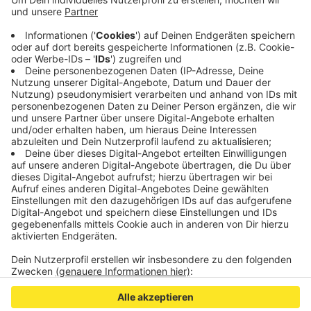
Geliebte eingestochen. Er wollte mit der Tat seine
Ehe retten. Die Frau überlebte knapp. Zwei LKW-
Fahrer haben den Mann davon abhalten können,
weiter auf sein Opfer einzustechen. Ein weiterer
Zeuge - zufällig ein Notarzt - leistete Erste Hilfe.
Veröffentlicht:
Freitag, 29.05.2020 06:53
Anzeige
Anzeige
Anzeige