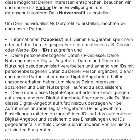
Verwaltungsgericht geurteilt.
Das Klimacamp beginnt am Dienstag, 22.9., auf der
Hollandwiese in der Nähe der Uniklinik und dauert
bis Dienstag nächster Woche.
Dort müssen unter anderem alle rund 500
Teilnehmer mit ganzem Namen, Adressen und
Telefonnummern schriftlich erfasst werden,
außerdem muss für Begegnungen innerhalb von
geschlossenen Räumlichkeiten wie zum Beispiel
Zelten ein Sitzplan erstellt werden.
Der Kläger hält das zum Teil für
unverhältnismäßig, das Gericht nicht.
Dass die Stadt allerdings bei Verstößen ein
einheitliches Zwangsgeld androhe, sei nicht
rechtmäßig.