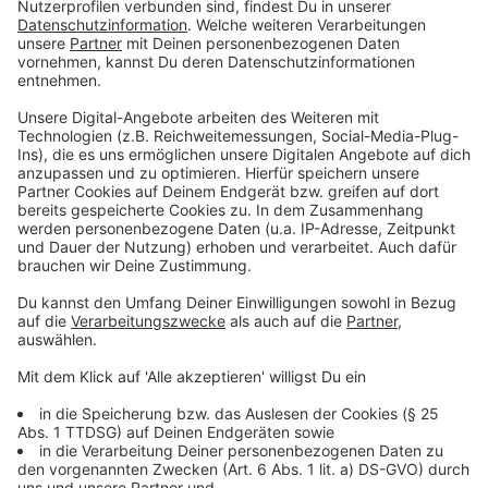
Ausbreitung der Seuche zu fördern.
Dies hat die Landwirtschaftskammer für den
landwirtschaftlichen Betrieb des Klägers im Ergebnis
zu Recht angenommen. Der Kläger hat in mehrfacher
Hinsicht schuldhaft gegen die in der
Tierseuchenverfügung aus dem Jahr 2019 zusätzlich
angeordneten Schutzmaßregeln, die eine Ausbreitung
der Seuche verhindern sollten, sowie gegen ein
ebenfalls verfügtes Belegungsverbot verstoßen.
Insbesondere hat der Kläger neben Verstößen gegen
ein Aufstallgebot und ein Betretungsverbot durch das
Verbringen eines Deckbullen in seinen Bestand gegen
das angeordnete Verbringungsverbot verstoßen.
Zudem sind im Betrieb des Klägers auch nach der
Anordnung eines Belegungsverbots weiterhin Tiere
besamt oder gedeckt worden.
Zu Lasten des Klägers ist dabei zu berücksichtigen,