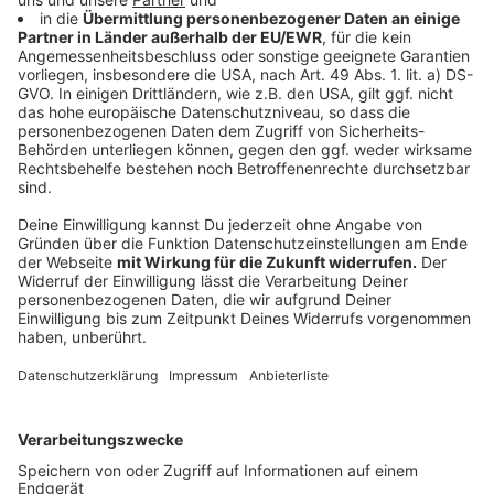
dass es sich nicht um einen vereinzelten,
geringfügigen Verstoß gegen die
Tierseuchenverfügung handelt, sondern er gleich
mehrere tierseuchenrechtliche Schutzmaßregeln
schuldhaft missachtet hat. Die vorliegenden Verstöße
waren bei einer Gesamtschau auch nicht nur mit einem
geringen Gefahrenrisiko hinsichtlich der Ausbreitung
des BHV1-Herpesvirus verbunden. Vielmehr sind
Aufstallgebot sowie Verbringungs- und
Betretungsverbote grundlegende Schutzmaßnahmen
gegen eine Ausbreitung der Seuche.
Der Verstoß gegen das Belegungsverbot sei ebenfalls
als erheblich einzustufen.
Dem Kläger stehe daher auch nicht jedenfalls eine
Teilentschädigung zu, weil weder eine lediglich geringe
Schuld festzustellen sei noch das Vorliegen einer
unbilligen Härte.