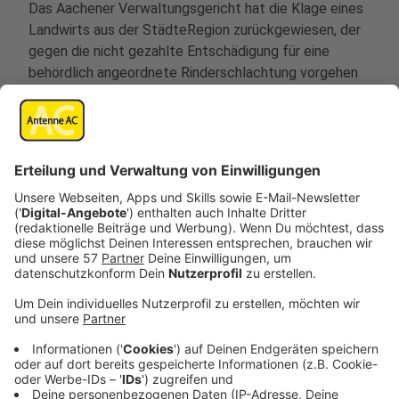
Das Aachener Verwaltungsgericht hat die Klage eines
Landwirts aus der StädteRegion zurückgewiesen, der
gegen die nicht gezahlte Entschädigung für eine
behördlich angeordnete Rinderschlachtung vorgehen
wollte.
2020 hat der Landwirt über 450 Rinder wegen eines
positiven Befunds auf Rinderherpes töten lassen
müssen. Dafür wollte er eine Entschädigung von rund
173.000 Euro haben.
Die Entscheidung, dass ihm das Geld nicht zusteht, hat
das Verwaltungsgericht jetzt bestätigt. Und zwar, weil
der Mann unter anderem mehrfach gegen
Schutzmaßnahmen aus der Tierseuchenverfügung
verstoßen hat.
Anzeige