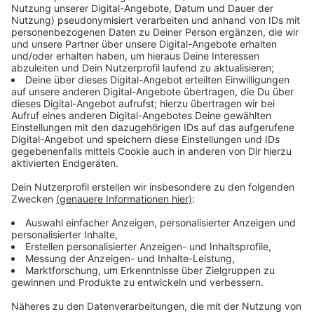
Weitere Infos des Gerichts zur Begründung:
Anzeige
Grundsätzlich begründe die behördlich angeordnete
Rindertötung zwar einen Entschädigungsanspruch, so
das Gericht. Im Fall des Klägers ist dieser Anspruch
aber entfallen. Denn das Tiergesundheitsgesetz sehe
einen Ausschluss des Entschädigungsanspruchs
wegen der Verletzung von tierseuchenrechtlichen
Schutzanordnungen vor.
Der Verstoß muss für das Auftreten der Seuche in
dem die Entschädigung auslösenden Fall nicht
ursächlich geworden sein. Es genügt vielmehr, dass die
Pflichtverletzung - bezogen auf den konkreten
Seuchenfall - geeignet war, eine Entstehung oder die