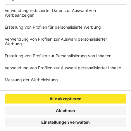
Gegen das Urteil ist Berufung möglich am
Oberverwaltungsgericht Münster.
(Aktenzeichen: 6 K 166/21)
Anzeige
Anzeige
Anzeige
Anzeige