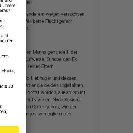
rurteilt worden.
alt war, unter anderem wegen versuchten
gesprochen. Weil keine Fluchtgefahr
esetzt worden.
rdes.
tzer des jungen Manns gehandelt, der
e Neigungen" aufweise. Er habe den Ex-
tung der Ehe seiner Eltern.
o heraus den Ex-Liebhaber und dessen
t 38 km/h hat er die beiden angefahren,
erin leicht verletzt worden, außerdem ist
 10.000 Euro entstanden. Nach Ansicht
tten die beiden Opfer gehört, wie der
n die Verletzungen womöglich noch