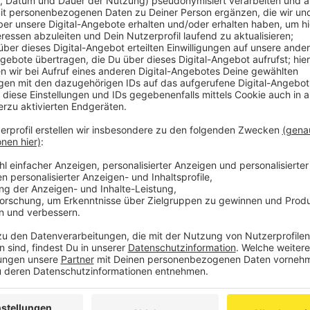
Landgericht zu einer Jugendstrafe von drei Jahren ve
Die Kammer hat den Mann, der zur Tatzeit 18 Jahre 
Totschlags in zwei tateinheitlichen Fällen schuldig 
besteht, ist der U-Haftbefehl gegen ihn heute ausg
Angeklagt war er ursprünglich wegen versuchten Mo
Nach Ansicht der Richter hat es sich um einen Ausse
sonst nicht gewaltbereit sei oder andere "schädlich
Freund seiner Mutter bestrafen wollen für die Zerrüt
Bei der Tat hat der Verurteilte damals aus dem Aut
neue Lebensgefährtin auf einem Gehweg gesehen. Mi
dabei sind der Ex-Liebhaber schwer und seine Begleit
an dort geparkten Autos noch ein Schaden von etwa
der Kammer ist nur mit Glück nicht mehr passiert. Hä
junge Mann auf sie zufuhr und sich umgedreht, wäre
schlimmer ausgefallen.