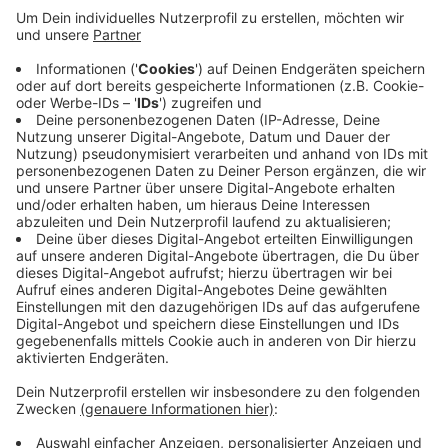
in einem Fall schweren Raubes erwartet.
Die Tat hat sich letztes Jahr im Juli ereignet. Dem
Angeklagten wird vorgeworfen, in Aachen gegen ein
Wohnungsfenster geschlagen zu haben, sodass es
aufsprang. Dann soll er durchs Fenster in die Wohnung
gestiegen sein und zwei Frauen mit einem großen
Messer bedroht haben. Schließlich soll er ein Handy
und 230 Euro aus einer Handtasche gestohlen haben
und geflohen sein.
Verletzt wurde bei der Tat niemand.
Anzeige