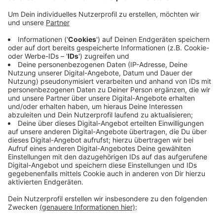
am Rursee vergleichsweise gering. Fast alle
Geschäfte seien wieder geöffnet und freuen sich
auf Gäste. Für den Eifelsteig gibt es zwischen
Mützenich und Monschau eine beschilderte
Umleitung. Alle Stadtführungen und Erlebnistouren
können wie geplant stattfinden. Ähnlich sieht es
auch im rheinland-pfälzischen Teil der Eifel aus. Die
meisten Wander- und Radwege seien nutzbar, nur
vereinzelt gebe es Einschränkungen. Auch dort
seien nur wenige Gastbetriebe vom Hochwasser
betroffen.
Veröffentlicht:
Dienstag, 27.07.2021 08:40
Anzeige