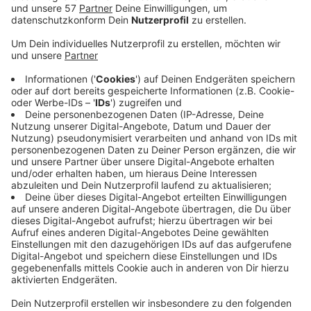
Der Aachener Bunker in der Zeppelinstraße bekommt
ein Urban-Art-Kunstwerk auf die Wand in Richtung
Mataréstraße.
Bei einer Abstimmung zum besten Entwurf eines
Kunstwettbewerbs hat sich das Motiv "Wald mit
Fuchs" von Alex Shifferaw (aka "Jagama")
(siehe Foto)
durchgesetzt.
1169 Menschen haben sich an der Abstimmung
beteiligt, über 60 Prozent haben für Jagamas Entwurf
votiert.
Er soll das Motiv jetzt bis Mitte des Jahres am Bunker
anbringen.
Daneben plant die Stadt Aachen noch, die
Bunkerfassade entlang der Zeppelinstraße zusätzlich
mit einer Fassadenbegrünung neu zu gestalten. Auf
der Vorfläche sollen Hochbeete und neue