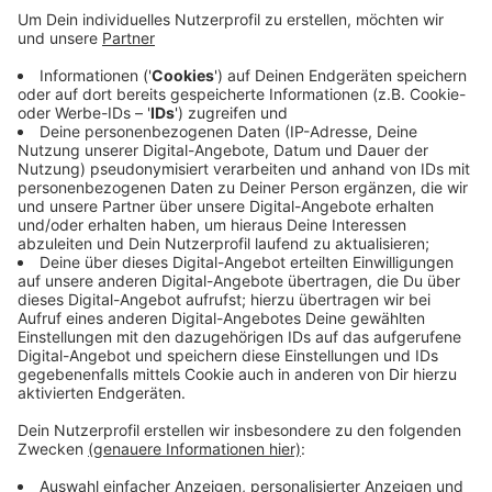
werde wegen der gestiegenen Energie- und
Lebensmittelpreise zum Luxusgut. Mit den
Geldsorgen gingen auch Existenzängste,
Einsamkeit und Depressionen einher.
Die Mitarbeiter beraten zu Hilfsangeboten,
unterstützen bei der Antragstellung und der
Kontaktaufnahme zu Ämtern oder geben
Alltagstipps zum Energiesparen.
Veröffentlicht:
Dienstag, 25.04.2023 07:50
Anzeige