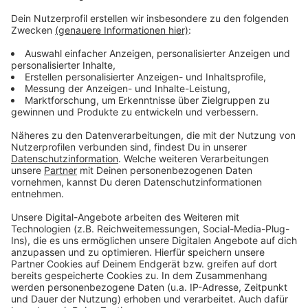
steigern wird“, sagt Kathrin Driessen vom Bereich
Mobilität und Qualität der ASEAG.
„Mit dieser Förderung leisten wir einen eigenen,
zusätzlichen Beitrag zur nachhaltigen Entwicklung
der Mobilität unserer Mitarbeitenden,“ so der
kaufmännische Direktor der Klinik, Dr. Eibo
Krahmer.
Veröffentlicht:
Freitag, 28.07.2023 14:48
Anzeige
Anzeige