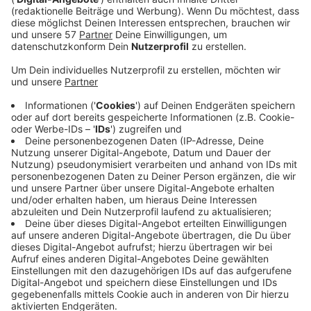
Angestellte
Beschäftigte der Uniklinik Aachen profitieren jetzt
von der Zusammenarbeit mit der ASEAG. Ihnen
wird seit Anfang Juli ein monatliches Budget von
15 Euro für die öffentlichen Verkehrsmittel zur
Verfügung gestellt. In der
movA-App
der ASEAG
können sie davon zum Beispiel ein Busticket
kaufen, das Taxi bezahlen oder auch Fahrräder und
E-Roller. Außerdem ist das Deutschlandticket
buchbar. Die Einteilung ist den Mitarbeitern
überlassen - egal ob für die Arbeit oder privat.
Seit der Einführung haben sich schon rund 1.500
Mitarbeiter registriert. Insgesamt arbeiten um die
9.000 Menschen in der Uniklinik.
„Das ist ein guter Start, aber da ist natürlich noch
Luft nach oben. Ich bin sehr zuversichtlich, dass
sich die Nachfrage in den kommenden Monaten