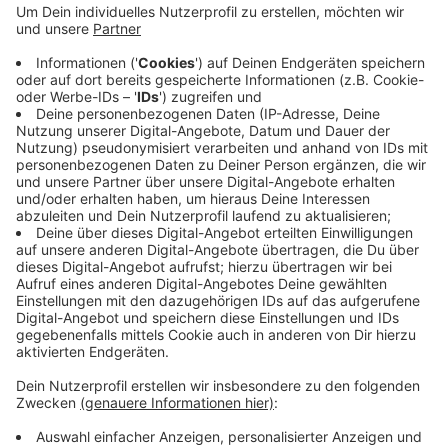
dieses Blut als Spende für alle anderen
Blutgruppen geeignet ist. Blut spenden kann jeder
gesunde Erwachsene ab 18 Jahren, der mehr als 50
Kilogramm wiegt. Wichtig sei, vor der Spende
ausreichend zu essen und zu trinken. Insbesondere
an heißen Tagen wie diesen sollten Spender sehr
viel Flüssigkeit zu sich nehmen, heißt es.
Hier
geht
es zu den aktuellen Blutspendeterminen.
Veröffentlicht:
Freitag, 14.08.2020 07:04
Anzeige
Anzeige