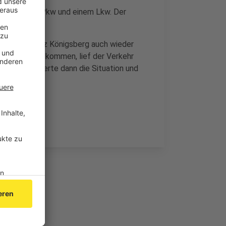
ischen einem Pkw und einem Lkw. Der
lizei mit.
 am Rastplatz Königsberg auch wieder
htung Belgien kommen, lief der Verkehr
l verschlimmerte dann die Situation und