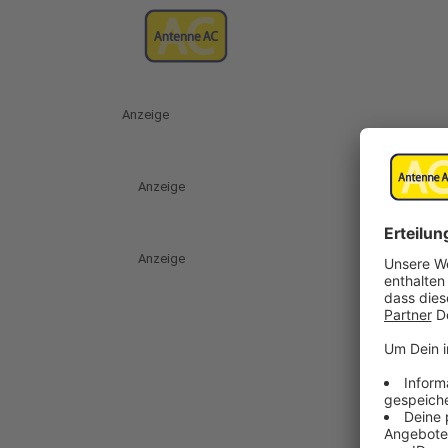
Anzeige
Anzeige
Anzeige