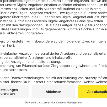
Gegen 10 Uhr ist dort ein Auffahrunfall passiert zw
Autofahrer wurde leicht verletzt, teilt die Autobahnpo
Weil die Bundespolizei seit dem Morgen auf der A44
stichprobenartig Autofahrer kontrolliert, die aus Ric
sowieso schon nur einspurig und stockend. Der Unfal
es gab stellenweise mehr als 5 km Stau.
Anzeige