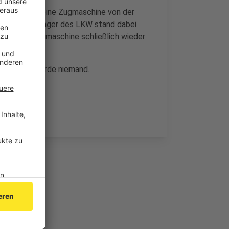
nschau mit seine Zugmaschine von der
et. Der Anhänger des LKW stand dabei
nnte die Zugmaschine schließlich wieder
r. Verletzt wurde niemand.