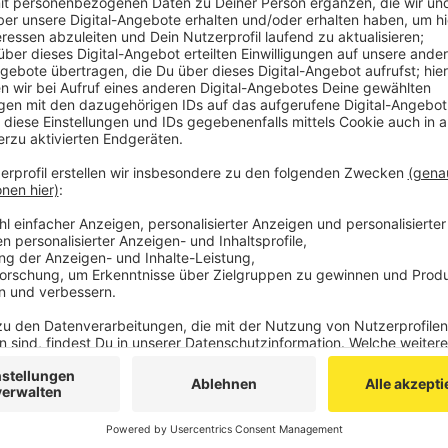
Dort war der Fahrer in den Serpentinen Richtung Mo
Fahrbahn abgekommen und an der Leitplanke geland
quer auf der Fahrbahn. Ein Abschleppunternehmen ko
auf die Fahrbahn bringen.
Gegen halb drei rollte der Verkehr laut Polizei wiede
Anzeige