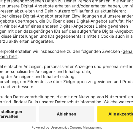
Nach bisherigen Erkenntnissen der Polizei kam es 
von zwei Fahrzeugen. Ein Mann war in seinem Wagen 
unterwegs, als er aus ungeklärter Ursache mit seine
kollidierte er mit einem entgegenkommenden Wagen
Er selbst wurde leicht, die 73-Jährige im anderen Au
Anzeige