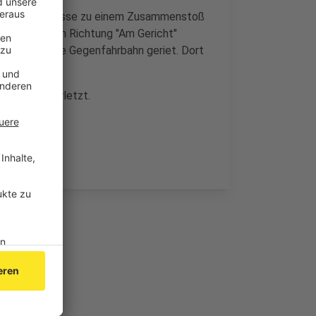
auf der Blumgasse zu einem Zusammenstoß
aus Konzen in Richtung "Am Gericht"
m Auto auf die Gegenfahrbahn geriet. Dort
.
to schwer verletzt.