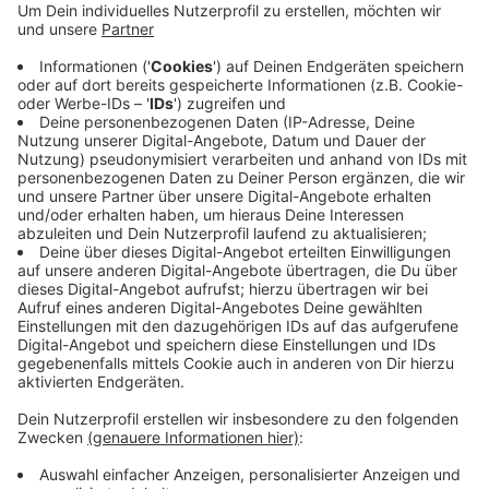
Außerdem sind vier geparkte Autos bei dem Unfall
beschädigt worden.
Die Hauptstraße musste in beiden Richtungen bis
etwa 23 Uhr gesperrt werden.
Die Unfallursache wird jetzt ermittelt.
Veröffentlicht:
Mittwoch, 05.06.2019 09:06
Anzeige
Anzeige