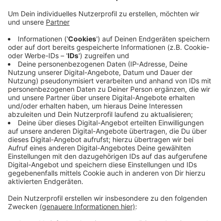
Auf der A4 zwischen Merzenich und Düren hat es am
Montagabend gegen 22:30 Uhr einen schweren Unfall
gegeben. Die Fahrtrichtung Aachen war deshalb bis in
die Nacht gesperrt.
Laut Polizei waren vier Fahrzeuge beteiligt, dabei
wurden vier Menschen leicht verletzt. Außerdem hat
sich noch ein Ersthelfer beim Klettern über die
Leitplanke den Oberschenkel gebrochen, so die
Polizei.
Wegen der Bergungsarbeiten war der Abschnitt erst
ab 3:50 Uhr wieder fei. Wie es zu dem Unfall kam, ist
noch unklar.
Anzeige