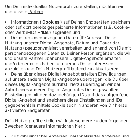
maskierte Männer auf der Straße "Grüner Weg"
zwei Insassen eines PKW mit ihrem Geländewagen
zum Anhalten genötigt haben. Im Anschluss seien
sie ausgestiegen und haben die Fahrerin des PKWs
aus Wagen gezogen. Sie wurde mit einer Pistole
bedroht - die Beifahrerin zu Boden geworfen. Nach
einer Drohung sollen die Männer von ihnen
abgelassen und davongefahren sein. Die Polizei
geht davon aus, dass die Hintergründe für die Tat
im persönlichen Umfeld eines der Opfer liegen.
Veröffentlicht:
Dienstag, 22.12.2020 17:27
Anzeige