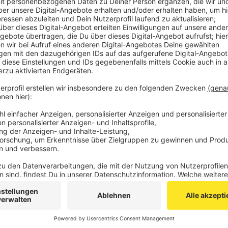
Pontstraße erneuern.
Im Anschluss saniert die Stadt Aachen dann noch
Pontstraße. Diese Arbeiten werden voraussichtli
Während der gesamten Bauzeit bleiben alle Gesc
erreichbar.
Wir hatten bereits in der vergangenen Woche ber
Veröffentlicht:
Montag, 04.04.2022 07:30
Anzeige