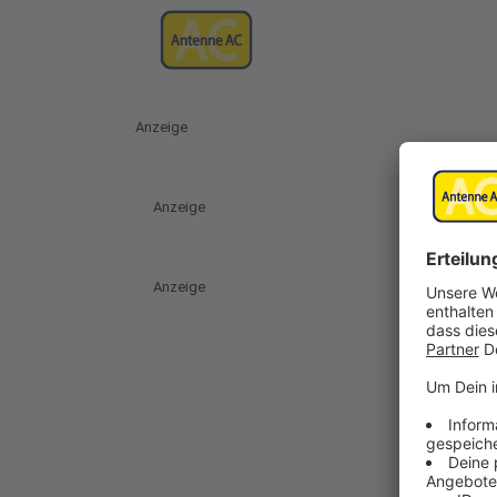
Anzeige
Anzeige
Anzeige