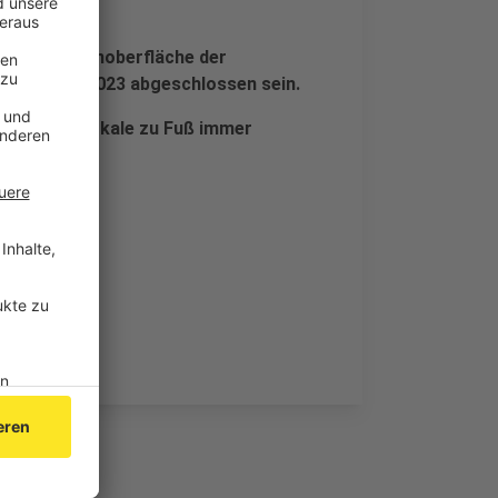
 die Straßenoberfläche der
ch bis Mai 2023 abgeschlossen sein.
häfte und Lokale zu Fuß immer
ichtet.