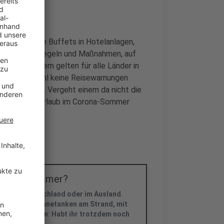
oppen, keine Buffets in Hotelanlagen,
nur ein paar Regeln und Maßnahmen, auf
ss. Außerdem gelten für alle Länder in
eiko Maas wohl keine Reisewarnungen
 Ecke lauern. Vergeht einem da nicht die
r zum Thema Urlaub im Corona-Sommer
 Corona-Sommer?
l ob in Deutschland oder im Ausland.
stand beim Sonnetanken am Strand, mit
len wir wissen: Habt ihr trotzdem noch