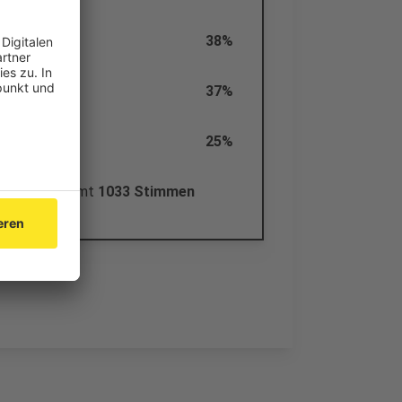
38%
37%
25%
rden insgesamt
1033 Stimmen