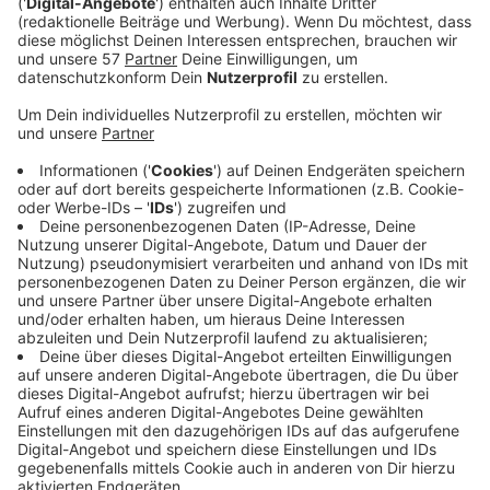
Die Stadt Stolberg plant ein multifunktionales
Gebäude für die Kita Mäuseburg und die Vereine in
Vicht. Dafür soll das Gebäude der ehemaligen
Volksschule in Vicht im Erdgeschoss als Kita genutzt
werden. Im Obergeschoss sind drei Räume geplant, die
zum Beispiel von Vereinen genutzt werden können.
Bei dem Hochwasser ist die bisherige Kita zerstört
worden. Um vor möglichen weiteren Hochwassern zu
schützen, soll der Neubau um mindestens 30
Zentimeter angehoben werden. Zusätzlich will die
Stadt die Pausenhalle abreißen und das Spielgelände
hinter der Kita soll mit einer Brücke verbunden werden.
Photovoltaikanlagen auf dem Dach sorgen laut Plan
für den eigenen Strom. Dazu ist ein Gründach geplant
und eine Lüftungsanlage mit Wärmerückgewinnung.
Der gesamte Neubau und die Sanierung kosten um die
4,8 Millionen Euro und werden über den