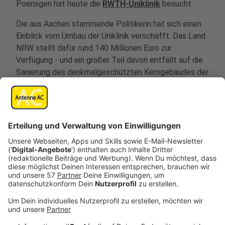
Poensgen hat heute die
RWTH-Uniklinik
besucht.
Die aus Aachen stammende Politikerin hat sich einen
Einblick vom Umbau der Uniklinik verschafft. Das Land
NRW stellt dafür rund 140 Millionen Euro zur
Verfügung - und ein großer Teil davon entfällt auf die
Sanierung des denkmalgeschützten Kerngebäudes der
Uniklinik.
Die ersten Baupläne haben Pfeiffer-Poensgen
überzeugt, hat sie Antenne AC gesagt.
Anzeige