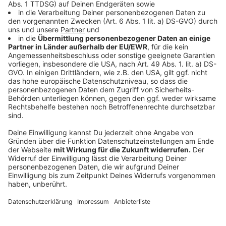
möchte die Uniklinik als eine der ersten Unikliniken in
Deutschland ihre Pathologie voll digitalisieren. Das
Land NRW stellt dafür rund 10 Millionen Euro zur
Verfügung. Damit möchte man nicht nur die üblichen
Abläufe vereinfachen, sondern auch menschliche
Fehler vermindern, hat der Vorstandsvorsitzende der
Uniklink, Thomas Ittel, Antenne AC gesagt:
Anzeige