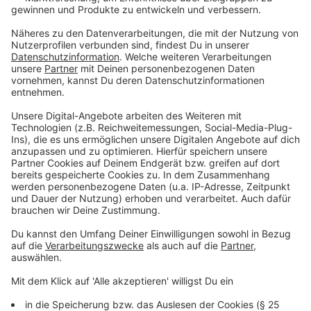
fließen rund 120 Millionen Euro in den Umbau und die
Sanierung des Hauses, die restlichen 22 Millionen
stehen für Investitionen in die IT-Infrastruktur und für
Ersatzbeschaffungen von Geräten und Anlage bereit.
Folgende Maßnahmen finanziert das Land:
Radiopharamaklabor: 13 Millionen Euro
Erneuerung der Sicherheitsbeleuchtung: 3
Millionen Euro
Brandschutz-Ertüchtigung/Anpassungen Labore
Molekulare Medizin: 5 Millionen Euro
Psychiatrie: 6 Millionen Euro
Brandschutzsanierung: 76 Millionen Euro
Modulbau Digitale Pathologie: 10 Millionen Euro
(mehr dazu folgt hier unter dieser Liste)
Brandschutz-Ertüchtigung/Sanierung Wäscherei: 7
Millionen Euro
Rechner statt Mikroskop - unter diesem Motto