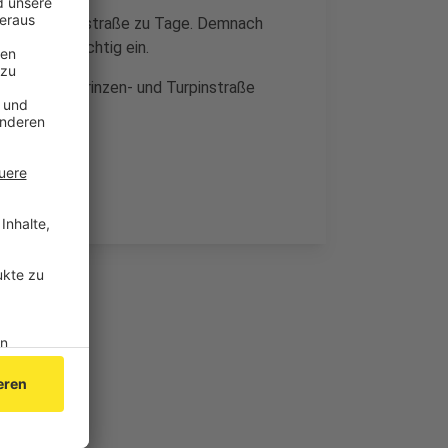
e Ecke Turpinstraße zu Tage. Demnach
funktionstüchtig ein.
born-, Kronprinzen- und Turpinstraße