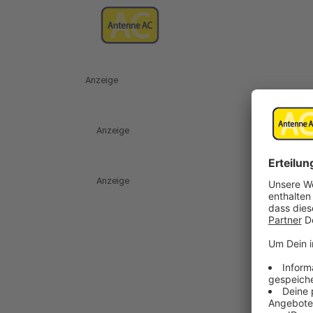
Anzeige
Anzeige
Anzeige