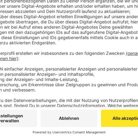
Die Überreste kamen laut Polizei an der Beverstraß
stufte der Kampfmittelräumdienst sie als nicht mehr 
Wegen des Einsatzes waren kurzzeitig Teile der Drim
gesperrt.
Anzeige