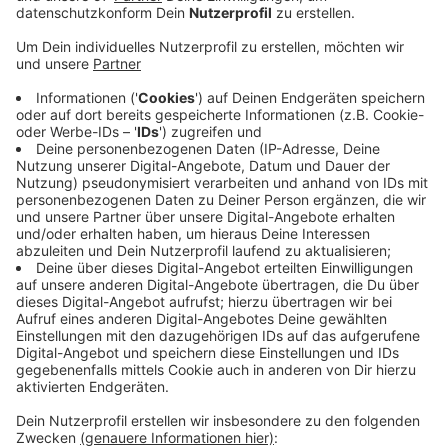
Matchwinner auf Seiten der Alemannia war
Neuzugang Jannik Mause aus Baesweiler
(auf dem
Foto bei seiner Vorstellung mit Manager Bader)
, der
23-Jährige ist zu Saisonbeginn von Wegberg-
Beeck zum Tivoli gewechselt. Nach der Kölner
Führung hat Mause das Spiel mit einem
lupenreinen Hattrick gedreht und so noch
innerhalb der ersten Halbzeit für den Endstand
gesorgt. Anschließend haben die Schwarz-Gelben
das Ergebnis durchgebracht - zum Schluss nach
einer Roten Karten wegen Tätlichkeit sogar nur
noch gegen zehn Kölner.
Auch im nächsten Spiel muss die Alemannia wieder
auswärts antreten: am Sonntag beim Bonner SC.
Veröffentlicht:
Mittwoch, 15.09.2021 22:40
Anzeige