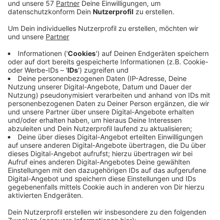
Zum schweren Unfall am Dienstagnachmittag in
Eschweiler, bei dem ein Motorradfahrer schwer
verletzt wurde, sucht die Aachener Polizei Zeugen.
Der 66-jährige Biker hat gegen 14 Uhr auf der
L238/Bourheimer Straße Richtung Fronhoven einen
PKW und einen LKW vor ihm überholen wollen.
Allerdings ist laut Polizei gleichzeitig auch der PKW-
Fahrer zum Überholen ausgeschert und hat den
Motorradfahrer abgedrängt, so dass der Biker im
Straßengraben gelandet ist.
LKW und PKW sind weitergefahren, ihre Fahrer werden
gesucht.
Sie sollen sich bei der Polizei melden - zu
Bürodienstzeiten unter der Rufnummer 0241/9577-
42101. Außerdem sucht die Polizei Zeugen, die
sachdienliche Hinweise zum Unfallhergang und/oder