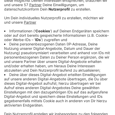
(Update)
Die Frau, die am Dienstagnachmittag in Aachen-Brand
nach einem Unfall auf der Trierer Straße schwer
verletzt ins Krankenhaus gebracht wurde, ist ihren
Verletzungen erlegen.
Eine 85-jährige Autofahrerin hatte am rechten
Fahrbahnrand geparkt und dann gegen 14:30 Uhr beim
Ausparken wohl Gas und Bremse verwechselt, teilt die
Polizei mit. So hat sie die 50-jährige Fußgängerin
erfasst und sie zwischen ihrem Wagen und der
Scheibe eines Ladens eingeklemmt.
Der Ehemann der 50-Jährigen, der zum Unfallzeitpunkt
anwesend war, erlitt einen Schock und wurde
seelsorgerisch betreut.
Ein Verkehrsunfall-Team der Polizei war vor Ort. Der