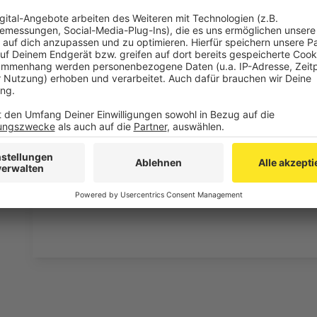
Haltestellen „Überheide“ oder „Tierpark“ sind es jew
Vereinsgelände ist ausgeschildert.
Für die Anreise mit dem Auto stehen verschiedene P
auf dem Park & Ride Parkplatz im Annapark oder auf
kostenlos möglich. Von dort aus fahren regelmäßig 
Sportplatz hin und wieder zurück. Zudem hält hier auc
Parken am Alsdorfer Tierpark gegen eine Gebühr von
dient außerdem ein kleiner Parkplatz an der Festhall
Anlage ist an diesem Tag nicht möglich.
Anzeige