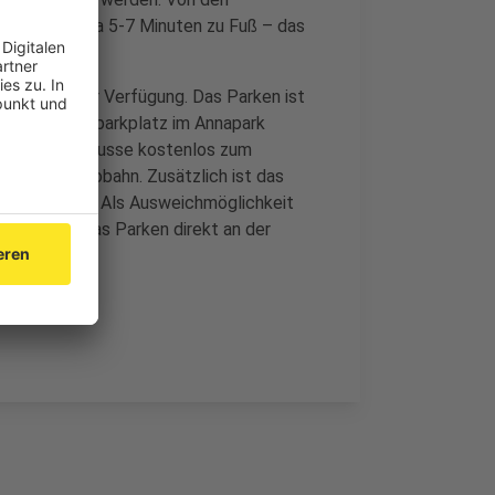
eils noch etwa 5-7 Minuten zu Fuß – das
arkplätze zur Verfügung. Das Parken ist
 dem Zentralparkplatz im Annapark
zwei Shuttlebusse kostenlos zum
h die euregiobahn. Zusätzlich ist das
 3 € möglich. Als Ausweichmöglichkeit
e in Ofden. Das Parken direkt an der