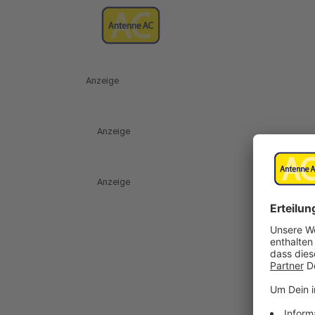
Anzeige
Anzeige
Anzeige