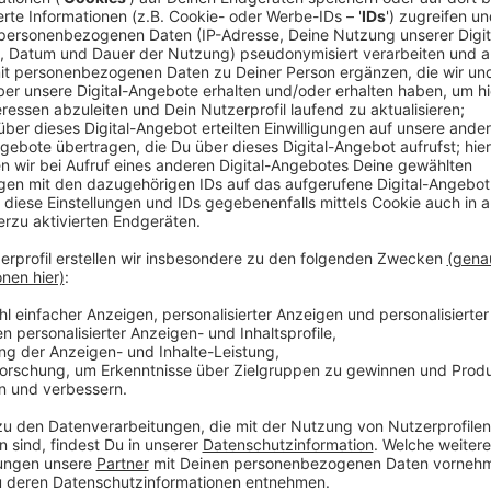
aber bereits ab 9 Uhr für Fans geöffnet. Nach dem T
Möglichkeit, die Trainer und Spieler rund um die Neu
Harnafi und Charlison Benschop persönlich zu treffen
Anzeige
Für Unterhaltung sorgt dabei der Live-Auftritt der H
Anschluss könnt ihr euch noch mehr Fußball anschau
gegen eine Auswahl von Glück-Auf Ofden antreten, 
Uhr bei sommerlich angekündigtem Wetter beendet ist
Gelände selbstverständlich gesorgt. So wird es etw
erwerben geben.
Anzeige
Es wird empfohlen nach Möglichkeit mit den öffentli
Fahrrad zu nutzen oder zu Fuß zu kommen. Für die An
kann die Buslinie 51 aus Aachen bzw. Würselen kom