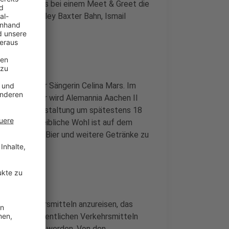
raining gibt es bei einem Meet & Greet die
zugänge Bentley Baxter Bahn, Ismail
.
erzogenrather Sängerin Celina Mars. Im
en: Um 14 Uhr wird Alemannia Aachen II
ehe die Veranstaltung um spätestens 18
. Für das leibliche Wohl ist auf dem
a Würstchen, Bier und weitere Getränke zu
chen Verkehrsmitteln anzureisen, das
reise mit öffentlichen Verkehrsmitteln
mend genutzt werden. Von den