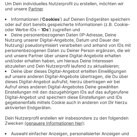
hat es in der Nacht von Samstag auf Sonntag einen
tödlichen Unfall gegeben.
Ein 60-Jähriger Mann soll in Ostbelgien auf der
Vorgängerautobahn zur A44 gegen 2 Uhr in der Nähe
von Eupen die Kontrolle über sein Lenkrad verloren
haben. Das Auto hat sich daraufhin mehrfach
überschlagen. Der Mann sei sofort tot gewesen.
Ob er unter Alkohol- oder Drogeneinfluss stand, ist
nicht bekannt.
Anzeige
Anzeige