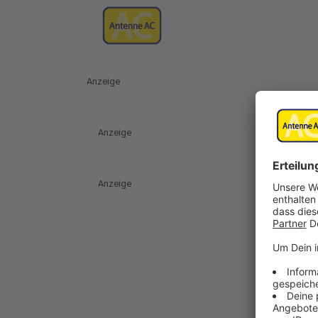
Anzeige
Anzeige
Anzeige