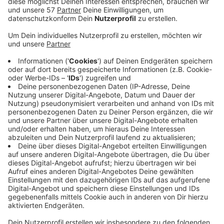
Im Krönungssaal des Aachener Rathauses erhält am
Montagabend Hein Schnitzler den
Thouet-
Mundartpreis
.
Hein Schnitzler ist 75 Jahre alt und der
stellvertretende Vorsitzende des
Vereins "Öcher
Platt"
.
Er steht zwar auch noch manchmal auf der Bühne,
kümmert sich aber inzwischen sehr oft um das
Drumherum der diversen Veranstaltungen. Schnitzler
ist gelernter Fernmeldetechniker und sorgt dann dafür,
dass Licht, Ton und Co. stimmen.
Mit seinem engagierten Tun ist er sehr bedeutend für
die Aachener Heimatsprache und aus der Öcher-Platt-
Szene nicht wegzudenken, heißt es vom Thouet-
Mundartpreis-Verein.
Die Auszeichnung wird alljährlich traditionell am