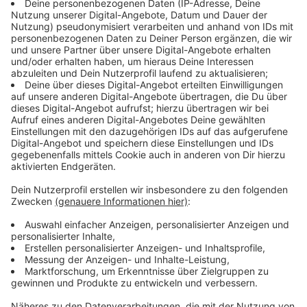
Mit ihrem Vater Ägid Lennartz hat sie schon im Alter
von acht Jahren gemeinsam auf der Bühne gestanden.
Klüngelei weist Ägid Lennartz aber weit von sich, das
Thouet Mundartpreis-Kuratorium habe sich mit großer
Mehrheit und einer Enthaltung für seine Tochter
entschieden - mit seiner Enthaltung.
Laura Lennartz ist in Aachen geboren, hat in Rott den
Kindergarten und in Roetgen die Grundschule besucht,
bevor sie dann in Aachen am Pius-Gymnasium ihr Abitur
gemacht hat. Bei DPB Aachen ist sie zur
Veranstaltungs-Kauffrau ausgebildet worden.
Bei der Bekanntgabe des neuen Preisträgers in der
Sparkasse Aachen hat man sie traditionell reingelegt.
Sie dachte, sie würde bei einem Duett ihren Partner
mit dem Preis überraschen, dabei ist sie selbst die
neue Preisträgerin.
Die THOUET Mundartpreis-Verleihung findet am