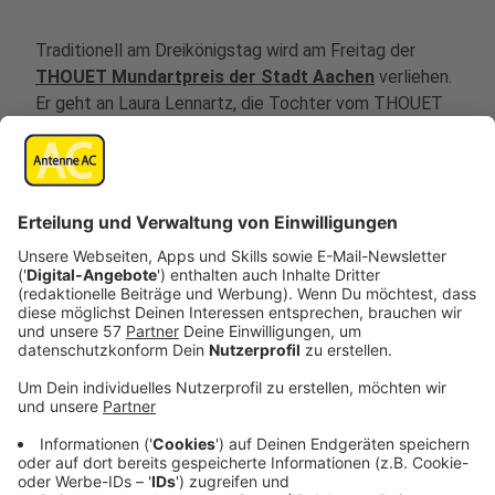
Traditionell am Dreikönigstag wird am Freitag der
THOUET Mundartpreis der Stadt Aachen
verliehen.
Er geht an Laura Lennartz, die Tochter vom THOUET
Mundartpreis-Vorsitzenden Ägid Lennartz.
Laura Lennartz ist 23 Jahre alt und gilt als großes
Talent in Sachen Gesang und Öcher Platt. Sie gehört
der
Tropi-Garde
an und hat ihr Können schon bei
vielen Veranstaltungen unter Beweis gestellt -
beispielsweise beim
AKV
mit Größen wie Jupp Ebert,
Gitta Haller und Dirk von Pezold.
Seit zwei Jahren singt sie zusammen mit Sophie
Sassen in der Band „Titze Lejjenad“ ausschließlich in
Öcher Platt. Getanzt hat sie auch viele Jahre bei
Marga Render, inzwischen ruht das Hobby, weil ihr die
Zeit dazu fehlt.