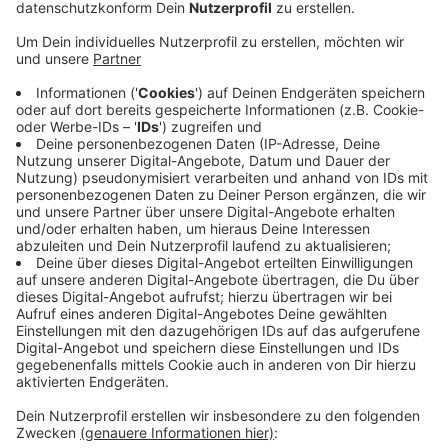
geht es um die Frage, wie Aachen für Familien mit
Kindern attraktiver werden kann. Das haben die
Mitglieder des Bürgerforums am Dienstagabend
beschlossen.
Bei dem Thema könne es eine schnelle und
pragmatische Umsetzung geben. Durch kleine, aber
sichtbare Projekte werde man Veränderungen
schneller umsetzen können, heißt es in der
Begründung.
Im nächsten Schritt werden 3.500 Einladungen an
Aachener verschickt. Von den Rückmeldungen werden
dann insgesamt 56 Mitglieder des Bürgerrats 2024
ausgewählt. Am 7. September ist die
Auftaktveranstaltung. Danach folgen weitere Treffen
und ein Gutachten zu erarbeiten.
Anzeige