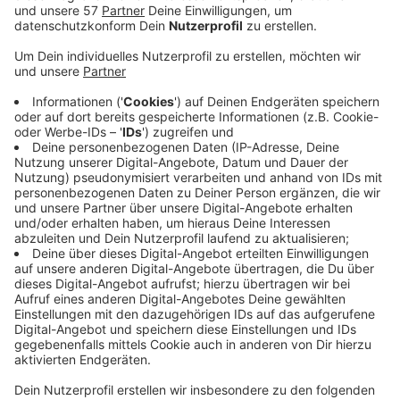
Eine Produktion des
Theater Aachen
wird Ende April
beim renommierten
"Radikal jung"-Festival
in
München aufgeführt.
Am
Münchner Volkstheater
wird am 27. und 28.4.
"Unser Deutschlandmärchen"
in der Aachener
Inszenierung von Antigone Akün gegeben.
Das "Radikal jung"-Festival zählt zu den
bedeutendsten Plattformen für junge Regie-Talente
im deutschsprachigen Raum. Es zeigt alljährlich
herausragende Inszenierungen, die die aktuellen
ästhetischen und thematischen Entwicklungen der
Theaterszene sichtbar machen.
In Aachen ist die Produktion am 29. März das nächste
Mal in der Kammer zu sehen.
(Auf dem Foto oben seht Ihr bei "Unser
Deutschlandmärchen" im Theater Aachen Furkan