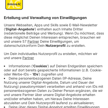
Veröffentlicht:
Freitag, 23.01.2026 21:32
Anzeige
Die Medien sprechen bald von den „Verschwundenen
vom Bahnhof“ und versetzen die Stadt in einen
jahrzehntelangen Zustand der Angst. Inmitten dieser
Stimmung beginnt die junge Polizistin Flore Robin
(Camille Razat) ihre Karriere und arbeitet gemeinsam
mit Hauptkommissar Franck Vidal (Hugo Becker) und
dessen Mentor Félix Sabueso (Patrick Timsit) an
einem der komplexesten Fälle Frankreichs.
Streaming-Dienst: Disney+
Anzeige