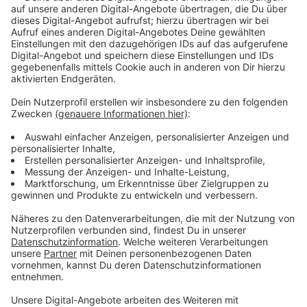
Wir benötigen Ihre
Zustimmung, um den YouTube
Video-Service zu laden!
Wir verwenden einen Service eines
Drittanbieters, um Videoinhalte
einzubetten. Dieser Service kann
Daten zu Ihren Aktivitäten
sammeln. Bitte lesen Sie die
Details durch und stimmen Sie der
Nutzung des Service zu, um dieses
Video anzusehen.
Mehr Informationen
Während die Ermittler über zwei Jahrzehnte hinweg
nach einem skrupellosen Serienmörder suchen, der
Akzeptieren
ihnen immer wieder entgleitet, kämpft eine Mutter
powered by
Usercentrics Consent
(Mélanie Doutey) unermüdlich darum, ihre