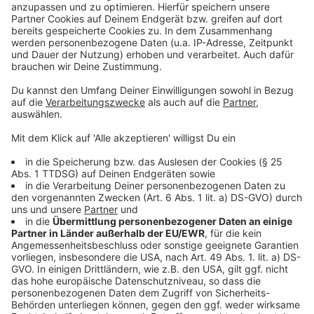
©
Copyright: Apple TV+
Peggys neuer Look. Sie ist jetzt Privatdetektivin!
Anzeige
©
Copyright: Apple TV+
Drogen in Peggys Küche. Keine gute Idee!
Anzeige
Anzeige