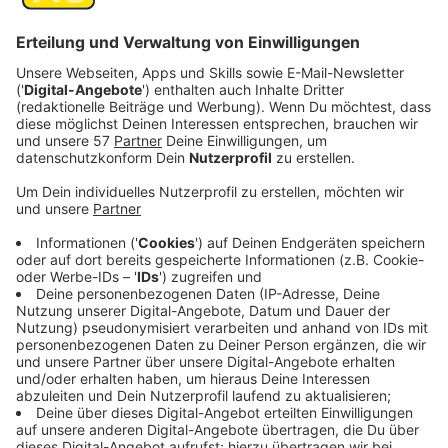
Veröffentlicht:
Freitag, 12.05.2023 18:03
Anzeige
Nun steht sie vor einem Scherbenhaufen und die
Drogen halten wieder Einzug in ihrem Leben. Doch
Peggy will kämpfen und wieder auf die Beine kommen.
So beschließt sie kurzerhand, in ihrer Heimatgemeinde
Yucca Valley, Kalifornien als Privatdetektivin zu
arbeiten. Keine gute Idee.
Streaming-Dienst: Apple TV+
Anzeige