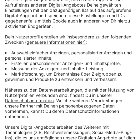
Wir benötigen Ihre
Zustimmung, um den YouTube
Video-Service zu laden!
Wir verwenden einen Service eines
Drittanbieters, um Videoinhalte
einzubetten. Dieser Service kann
Daten zu Ihren Aktivitäten
sammeln. Bitte lesen Sie die
Details durch und stimmen Sie der
Nutzung des Service zu, um dieses
Video anzusehen.
Mehr Informationen
Peggys Methoden als Privatdetektivin sind …
unkonventionell. Und führen manchmal dann doch zum
Akzeptieren
Erfolg.
powered by
Usercentrics Consent
Anzeige
Management Platform