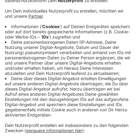
Am Wochenende ist die
Tennis-Bundesliga
zu Ende
gegangen - und die Aachener Clubs
Kurhaus
und
Blau-
Weiß
sind auf den Plätzen 3 und 6 der Abschluss-
Tabelle gelandet.
Nach dem 3:3-Unentschieden im Derby zwischen
Kurhaus und Blau-Weiß am Freitag haben dann am
Sonntag noch Kurhaus gegen Augsburg gewonnen und
Blau-Weiß gegen Mannheim verloren.
Deutscher Tennis-Meister 2024 ist schließlich der TC
Großhesselohe geworden.
(Foto: Quentin Halys aus Frankreich vom TK Kurhaus
Aachen)
Anzeige