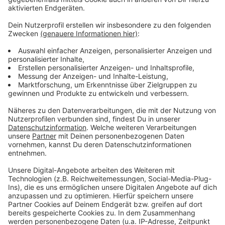
Standards erneuert. Dazu kümmert sich Talbot auch
um technische Spezifikationen wie Videoüberwachung
und Fahrgastinformationssysteme.
Die 40 Jahre alten Fahrzeuge sollen so renoviert
werden, das sie noch mindestens weitere 20 Jahre in
Betrieb sein können. Die ersten beiden U-Bahnen
treten im August 2020 den Weg nach Mexiko an,
anschließend werden die verbleibenden Waggons in
4er-Losen regelmäßig nach Übersee verschifft.
Anzeige
©
Talbot
Anzeige