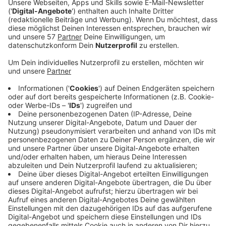
Services
hat einen Großauftrag aus Mexiko
bekommen.
Talbot wird für die Stadt Monterrey 24 U-Bahnen aus
Frankfurt vom Typ Düwag U3(siehe Bild unten)
sanieren, damit sie dort im Nahverkehr eingesetzt
werden können.
Den Auftrag haben die Aachener durch eine
Ausschreibung erhalten, der Vertragswert liegt bei
rund 40 Millionen Euro.
Bis September 2021 will man das Ganze abgewickelt
haben, dann soll das letzte Fahrzeug (so wie oben im
Bild) nach Mittelamerika verschifft werden.
Die in Frankfurt ausgedienten U-Bahnen werden von
den Aachenern neu lackiert und bekommen neue
Innenverkleidungen, Fußböden und Decken - außerdem
werden Steuerung und Antrieb nach aktuellen