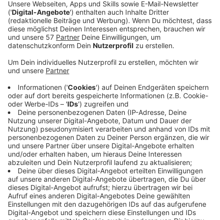
In Alsdorf-Schaufenberg ist jetzt
an der Thomas-
Dachser-Straße
der Startschuss für den
Alsdorfer Gewerbepark gefallen.
Dort entsteht eine Neubaufläche von 6500
Quadratmetern für produzierende und
weiterverarbeitende Betriebe.
Der Gewerbepark wird nachhaltig errichtet. Bei der
Wärmeerzeugung in den Gebäuden wird auf fossile
Brennstoffe verzichtet.
Zuständig ist die Kölner Aconlog
Projektentwicklung GmbH, die auch das neue
Continentalgelände in Alsdorf revitalisiert hat.
Der Gewerbepark soll im vierten Quartal dieses
Jahres fertig werden.
Veröffentlicht:
Freitag, 24.03.2023 08:52