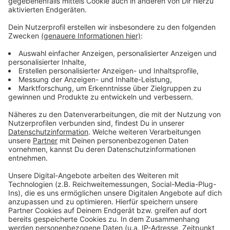
Anzeige
©
Aconlog
Die Visualisierung zeigt die vier Gebäude der Aconlog
Projektentwicklung GmbH unweit der A 44, die bei
Fertigstellung der Neubauten insgesamt knapp 17.000
qm Nutzflächen umfassen. Der neue Gewerbepark im
Aconlog-Design befindet sich vorne rechts. Das
Gebäude schließt direkt an das erst kürzlich
erworbene, hintere Bestandsgebäude mit 2.130 qm
Nutzfläche an. Auf der linken Seite ist der von Aconlog
für Continental errichtete Neubau und die revitalisierte
Bestandsimmobilie. Alle Dachflächen werden mit
Photovoltaik-Anlagen ausgestattet.
Anzeige