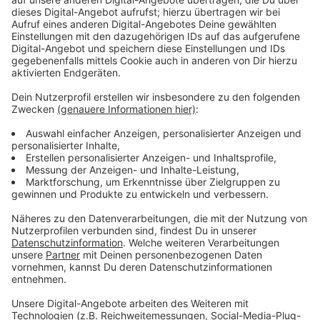
Wir benötigen Ihre
Zustimmung, um den YouTube
Video-Service zu laden!
Wir verwenden einen Service eines
Drittanbieters, um Videoinhalte
einzubetten. Dieser Service kann
Daten zu Ihren Aktivitäten
sammeln. Bitte lesen Sie die
Details durch und stimmen Sie der
Nutzung des Service zu, um dieses
Video anzusehen.
Mehr Informationen
Mit viel Lipgloss, einem Sack voll bunter Kleider und
ganz viel positiv-verrückter Energie geht Mavis ihr
Akzeptieren
neues Leben an.