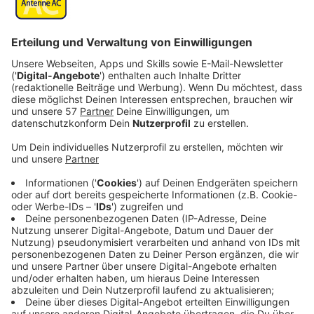
ihres Lebens verbringen.
Veröffentlicht:
Sonntag, 23.07.2023 19:45
Anzeige
Doch dann erwischt Mavis ihren Jacque im Bett mit
einer anderen Frau und das Drama nimmt seinen Lauf.
Mit Hilfe ihres bestens Freundes Khalil (Tone Bell)
wird fluchtartig die gemeinsame Wohnung verlassen
und ein kurzfristiges Lager bei ihrer Freundin Jade (Liza
Treyger) aufgeschlagen. Mit der Unterstützung ihrer
Freunde versucht sich Mavis nun ein neues Leben
aufzubauen. Und das wird turbulenter als gedacht.
Streaming-Dienst: Netflix
Anzeige