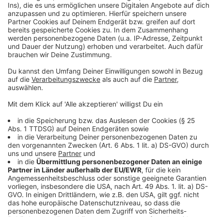
powered by
Usercentrics Consent
Anzeige
Management Platform
©
Copyright: Netflix
Wo Mavis auftaucht, wird es schnell schräg, bunt und
laut.
Anzeige
©
Copyright: Netflix
Aber Mavis hat auch ihre Tiefpunkte.
Anzeige