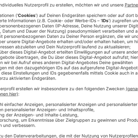
Anzeige
Denn in diesen Häusern spukt es ganz gewaltig. Doc
nicht ab. Sie stellen Nachforschungen an, wie man 
und Dämonen befreien kann. Manchmal können sie di
vertreiben. Und das obwohl jeder in Nicks Truppe a
kämpfen hat.
Streaming-Dienst: Syfy / Sky Ticket
Anzeige
Wir benötigen Ihre Z
den YouTube Video
laden!
Wir verwenden einen S