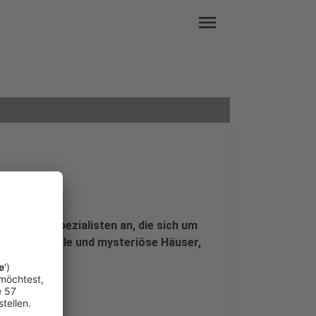
menu
lage
uppe von Spezialisten an, die sich um
will: Skurrile und mysteriöse Häuser,