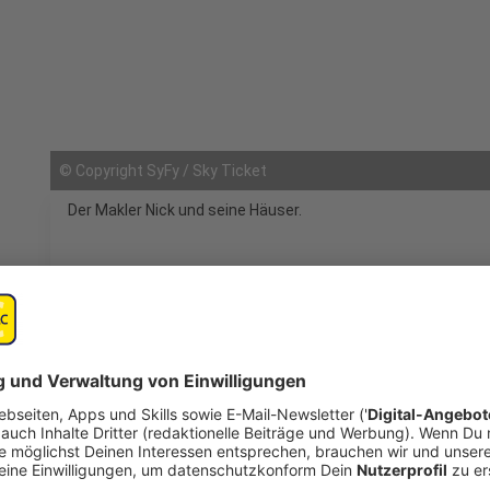
©
Copyright SyFy / Sky Ticket
Der Makler Nick und seine Häuser.
mail
open_in_new
Teilen:
Surreal Estate – Spukhäuser in Best
Der Makler Nick Roman (Tim Rozon) führt eine Tr
Immobilien kümmern, die sonst keiner vermarkten 
die eigentlich schon Bewohner haben.
Veröffentlicht:
Dienstag, 01.03.2022 08:58