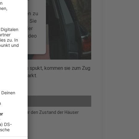
ideoinhalte
ce kann Daten zu
 Bitte lesen Sie
timmen Sie der
um dieses Video
.
onen
Gebiet: Wenn es spukt, kommen sie zum Zug
der an den Markt.
nsent Management
Team nicht nur den Zustand der Häuser