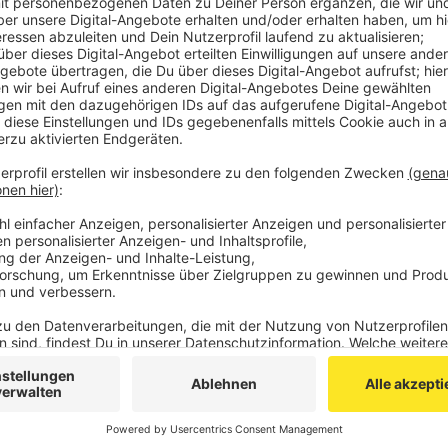
gewesen.
Laut Polizei gab es insgesamt 57 Einsätze mit neun l
wurden zwei Menschen verletzt, weil ein Baum auf ei
das Auto noch selbständig verlassen und wurden dan
mehrere umgestürzte Bäume, lose Fassadenteile und
Auch der Bahnverkehr war vom Sturm betroffen und 
Anzeige