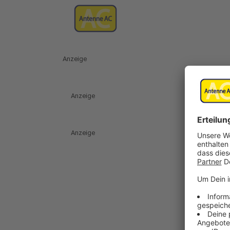
Anzeige
Anzeige
Anzeige