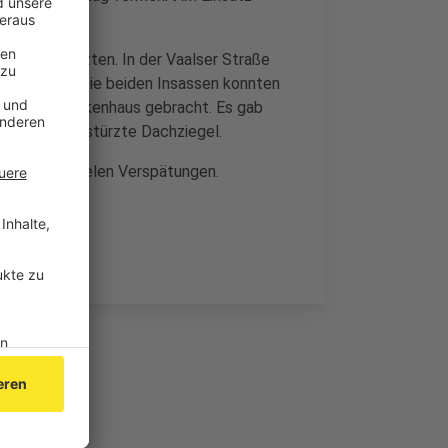
eicht Verletzten. In der Vaalser Straße
n Auto fiel. Die beiden Insassen konnten
ach ins Krankenhaus gebracht. Es gab
 heruntergestürzte Dachziegel.
es kam zu vielen Verspätungen.