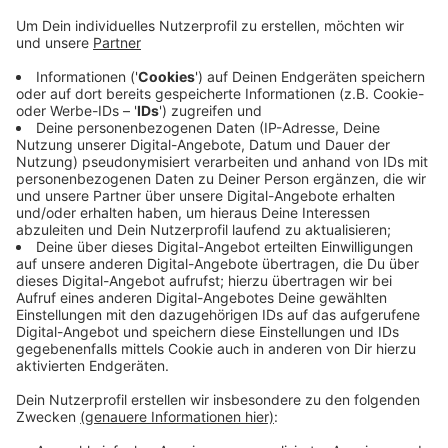
den Start ins Studium erleichtern.
Die Studenten können dann ein Semester lang
beide Hochschulsysteme kennenlernen und sich
danach für die Fortführung des Studiums an FH
oder RWTH entscheiden.
Einschreiben für den neuen Studiengang
"Bauingenieurwesen mit Orientierungssemester"
geht ab kommendem Montag (9. Dezember 2019),
HIER
findet Ihr weitere Infos.
Veröffentlicht:
Donnerstag, 05.12.2019 10:27
Anzeige