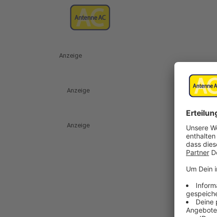
Anzeige
Anzeige
Anzeige