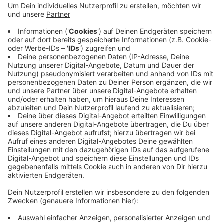
Autoreifen mit einem Messer aufgestochen haben.
Das geparkte Auto gehörte einer der beiden
Frauen. Eine 21-Jährige ist nach dem Angriff ins
Krankenhaus gekommen.
Der Mann ist wegen Körperverletzung, Verstoß
gegen das Waffengesetz und Sachbeschädigung
angezeigt worden.
Veröffentlicht:
Mittwoch, 03.08.2022 11:14
Anzeige
Anzeige