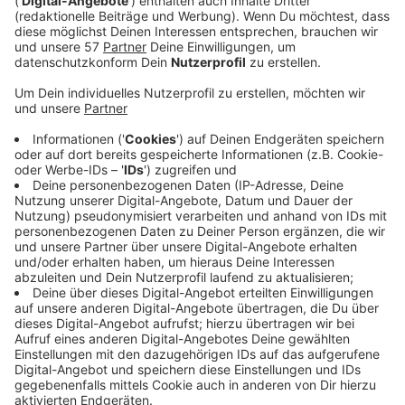
(Update)
Die Landesregierung will den Straßenbaubeitrag
endgültig abschaffen - und damit habe sich das
Engagement vieler Menschen aus der StädteRegion
Aachen gelohnt, sagt der
Bund der Steuerzahler
NRW
.
Denn die Menschen von hier hätten 2018 und 2019 mit
etwa 10.000 Unterschriften die Volksinitiative
"Straßenbaubeitrag abschaffen!", die größte in der
Geschichte NRWs, entscheidend vorangebracht.
(Unter anderem haben in Aachen 4.450 Menschen die
Initiative unterstützt, in Eschweiler 3.350, in Simmerath
1.250.)
Mit dem jetzt vorliegenden Gesetzentwurf schaffe
das Land für Millionen von Immobilieneigentümern
Rechtssicherheit und entlaste die Bürgerschaft