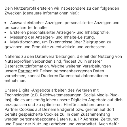
nachhaltig bei den Wohnkosten, heißt es.
Auch das Verwaltungsgericht Aachen profitiere, weil
es bisher mit Rechtsstreitigkeiten rund um die
Erhebung des Straßenbaubeitrags erheblich
beschäftigt war.
Der Bund der Steuerzahler NRW hatte im Oktober
2018 die Volksinitiative „Straßenbaubeiträge
abschaffen!“ gestartet, insgesamt hat sie über
430.000 Unterstützer gefunden.
Anzeige
Anzeige